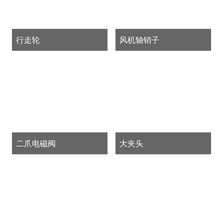
行走轮
风机轴销子
二爪电磁阀
大夹头