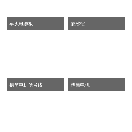
车头电源板
插纱锭
槽筒电机信号线
槽筒电机